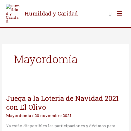
Ir
al
Buscar
Humildad y Caridad
contenido
Mayordomía
Juega
a
Juega a la Lotería de Navidad 2021
la
Lotería
con El Olivo
de
Mayordomía
/
20 noviembre 2021
Navidad
2021
Ya están disponibles las participaciones y décimos para
con