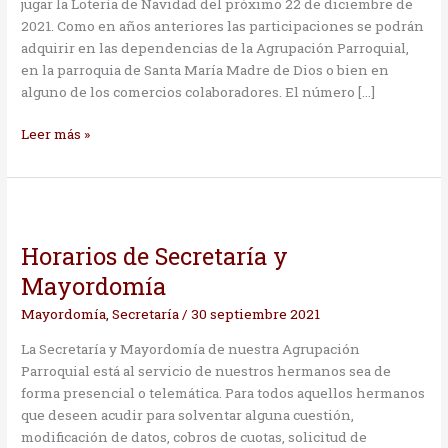
jugar la Lotería de Navidad del próximo 22 de diciembre de
El
2021. Como en años anteriores las participaciones se podrán
Olivo
adquirir en las dependencias de la Agrupación Parroquial,
en la parroquia de Santa María Madre de Dios o bien en
alguno de los comercios colaboradores. El número […]
Leer más »
Horarios
de
Horarios de Secretaría y
Secretaría
y
Mayordomía
Mayordomía
Mayordomía
,
Secretaría
/
30 septiembre 2021
La Secretaría y Mayordomía de nuestra Agrupación
Parroquial está al servicio de nuestros hermanos sea de
forma presencial o telemática. Para todos aquellos hermanos
que deseen acudir para solventar alguna cuestión,
modificación de datos, cobros de cuotas, solicitud de