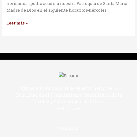
hermanos…podrá acudir a nuestra Parroquia de Santa María
Madre de Dios en el siguiente horario: Miércoles:
Leer más »
Agrupación Parroquial de Nuestro Señor de la
Humildad en el Prendimiento, Santa María de la
Caridad y Santa Ángela de la Cruz
– El Olivo –
Contacto