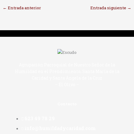
←
Entrada anterior
Entrada siguiente
→
Agrupación Parroquial de Nuestro Señor de la
Humildad en el Prendimiento, Santa María de la
Caridad y Santa Ángela de la Cruz
– El Olivo –
Contacto
623 49 78 29
info@humildadycaridad.com