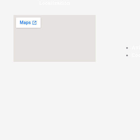
Localización
Avi
Co