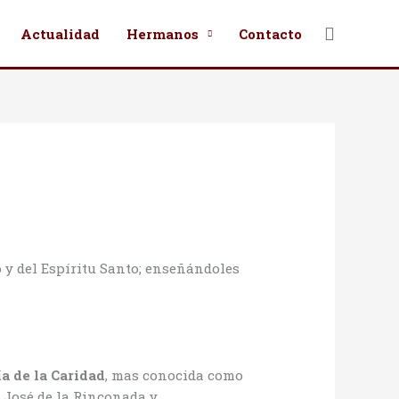
Buscar
Actualidad
Hermanos
Contacto
jo y del Espíritu Santo; enseñándoles
a de la Caridad
, mas conocida como
n José de la Rinconada y