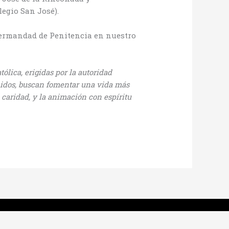
egio San José).
Hermandad de Penitencia en nuestro
tólica, erigidas por la autoridad
o unidos, buscan fomentar una vida más
o caridad, y la animación con espíritu