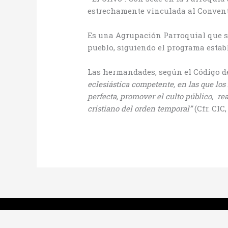
estrechamente vinculada al Convento
Es una Agrupación Parroquial que s
pueblo, siguiendo el programa establ
Las hermandades, según el Código 
eclesiástica competente, en las que los 
perfecta, promover el culto público, rea
cristiano del orden temporal”
(Cfr. CIC