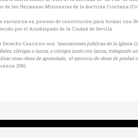
 de las Hermanas Misioneras de la doctrina Cristiana (Col
e encuentra en proceso de constitución para formar una 
ecido por el Arzobispado de la Ciudad de Sevilla.
de Derecho Canónico son
“asociaciones públicas de la Iglesia Ca
fieles, clérigos o laicos, o clérigos junto con laicos, trabajand
lizar otras obras de apostolado, el ejercicio de obras de piedad 
, canon 298).