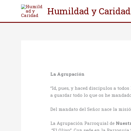
Ir
Humildad y Caridad
al
contenido
La Agrupación
“Id, pues, y haced discípulos a todo
a guardar todo lo que os he mandado”
Del mandato del Señor nace la misió
La Agrupación Parroquial de
Nuestr
“El Olivo”. Con sede en la Parroquia