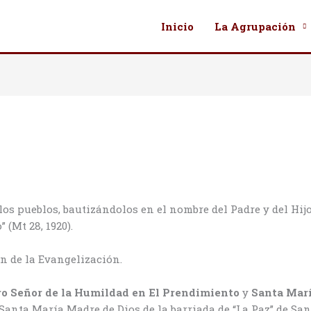
Inicio
La Agrupación
s los pueblos, bautizándolos en el nombre del Padre y del Hi
 (Mt 28, 1920).
n de la Evangelización.
o Señor de la Humildad en El Prendimiento
y
Santa Marí
 Santa María Madre de Dios de la barriada de “La Paz” de Sa