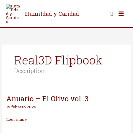
Ir
al
Buscar
Humildad y Caridad
contenido
Real3D Flipbook
Description.
Anuario – El Olivo vol. 3
Anuario
–
19 febrero 2026
El
Olivo
Leer más »
vol.
3