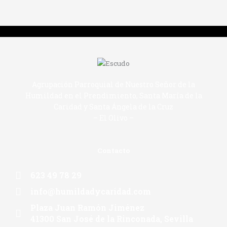
Agrupación Parroquial de Nuestro Señor de la
Humildad en el Prendimiento, Santa María de la
Caridad y Santa Ángela de la Cruz
– El Olivo –
Contacto
623 49 78 29
info@humildadycaridad.com
Plaza Juan Ramón Jiménez
41300 San José de la Rinconada, Sevilla