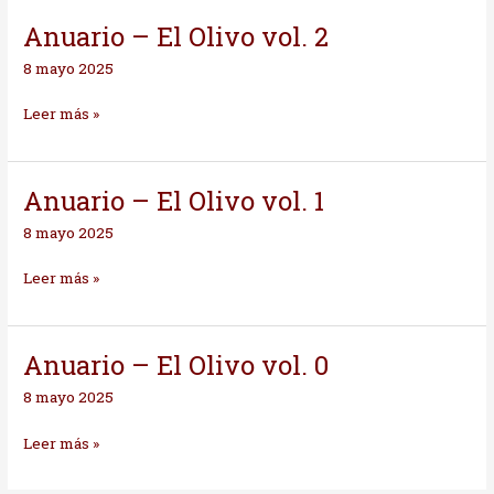
Anuario – El Olivo vol. 2
Anuario
–
8 mayo 2025
El
Olivo
Leer más »
vol.
2
Anuario – El Olivo vol. 1
Anuario
–
8 mayo 2025
El
Olivo
Leer más »
vol.
1
Anuario – El Olivo vol. 0
Anuario
–
8 mayo 2025
El
Olivo
Leer más »
vol.
0